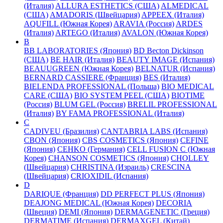
(Италия)
ALLURA ESTHETICS (США)
ALMEDICAL
(США)
AMADORIS (Швейцария)
APPEEX (Италия)
AQUFILL (Южная Корея)
ARAVIA (Россия)
ARDES
(Италия)
ARTEGO (Италия)
AVALON (Южная Корея)
B
BB LABORATORIES (Япония)
BD Becton Dickinson
(США)
BE HAIR (Италия)
BEAUTY IMAGE (Испания)
BEAUUGREEN (Южная Корея)
BELNATUR (Испания)
BERNARD CASSIERE (Франция)
BES (Италия)
BIELENDA PROFESSIONAL (Польша)
BIO MEDICAL
CARE (США)
BIO SYSTEM PEEL (США)
BIOTIME
(Россия)
BLUM GEL (Россия)
BRELIL PROFESSIONAL
(Италия)
BY FAMA PROFESSIONAL (Италия)
C
CADIVEU (Бразилия)
CANTABRIA LABS (Испания)
CBON (Япония)
CBS COSMETICS (Япония)
CEFINE
(Япония)
CEHKO (Германия)
CELL FUSION C (Южная
Корея)
CHANSON COSMETICS (Япония)
CHOLLEY
(Швейцария)
CHRISTINA (Израиль)
CRESCINA
(Швейцария)
CRIOXIDIL (Испания)
D
DARIQUE (Франция)
DD PERFECT PLUS (Япония)
DEAJONG MEDICAL (Южная Корея)
DECORIA
(Швеция)
DEMI (Япония)
DERMAGENETIC (Греция)
DERMATIME (Испания)
DERMAXGEL (Китай)