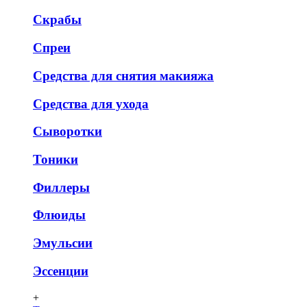
Скрабы
Спреи
Средства для снятия макияжа
Средства для ухода
Сыворотки
Тоники
Филлеры
Флюиды
Эмульсии
Эссенции
+