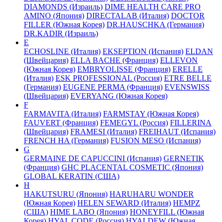
DIAMONDS (Израиль)
DIME HEALTH CARE PRO
AMINO (Япония)
DIRECTALAB (Италия)
DOCTOR
FILLER (Южная Корея)
DR.HAUSCHKA (Германия)
DR.KADIR (Израиль)
E
ECHOSLINE (Италия)
EKSEPTION (Испания)
ELDAN
(Швейцария)
ELLA BACHE (Франция)
ELLEVON
(Южная Корея)
EMBRYOLISSE (Франция)
ERELLE
(Италия)
ESK PROFESSIONAL (Россия)
ETRE BELLE
(Германия)
EUGENE PERMA (Франция)
EVENSWISS
(Швейцария)
EVERYANG (Южная Корея)
F
FARMAVITA (Италия)
FARMSTAY (Южная Корея)
FAUVERT (Франция)
FEMEGYL (Россия)
FILLERINA
(Швейцария)
FRAMESI (Италия)
FREIHAUT (Испания)
FRENCH HA (Германия)
FUSION MESO (Испания)
G
GERMAINE DE CAPUCCINI (Испания)
GERNETIK
(Франция)
GHC PLACENTAL COSMETIC (Япония)
GLOBAL KERATIN (США)
H
HAKUTSURU (Япония)
HARUHARU WONDER
(Южная Корея)
HELEN SEWARD (Италия)
HEMPZ
(США)
HIME LABO (Япония)
HONEYFILL (Южная
Корея)
HYAL CODE (Россия)
HYALDEW (Южная