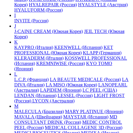
Корея)
HYALREPAIR (Россия)
HYALSTYLE (Австрия)
HYALUFORM (Россия)
I
INVITE (Россия)
J
J-CAINE CREAM (Южная Корея)
JEIL TECH (Южная
Корея)
K
KAYPRO (Италия)
KEENWELL (Испания)
KET
PROFESSIONAL (Южная Корея)
KLAPP (Германия)
KLERADERM (Италия)
KOSSWELL PROFESSIONAL
(Испания)
KREMNIWISE (Россия)
KYO TOMO
(Япония)
L
L.C.P. (Франция)
LA BEAUTE MEDICALE (Россия)
LA
DIVA (Италия)
LA MISO (Южная Корея)
LANOPEARL
(Австралия)
LAPIDEM (Япония)
LC PEEL (США)
LENDAN (Испания)
LESSEL (Россия)
LIGHT FROST
(Россия)
LYCON (Австралия)
M
MALECULA (Бразилия)
MARY PLATINUE (Япония)
MAVALA (Швейцария)
MAYSTAR (Испания)
MD
CONSULTANT DRINK (Россия)
MEDIC CONTROL
PEEL (Россия)
MEDICAL COLLAGENE 3D (Россия)
MEDICI BIOCEUTICS (Италия)
MEDIXA (Италия)