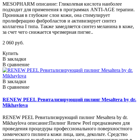
MESOPHARM описание: Гликолевая кислота наиболее
подходит для применения в программах ANTI-AGE терапии.
Проникая в глубокие слои кожи, она стимулирует
пролиферацию фибробластов и активизирует синтез
коллагена I типа. Также замедляется синтез меланина в коже,
за счет чего снижается чрезмерная пигме..
2 060 руб.
Купить
В закладки
В сравнение
В закладки
В сравнение
RENEW PEEL Ревитализирующий пилинг Mesaltera by dr.
Mikhaylova
RENEW PEEL Ревитализирующий пилинг Mesaltera by dr.
Mikhaylova описание:Пилинг Renew Peel предназначен для
проведения процедуры профессионального поверхностного
химического пилинга кожи лица, шеи, декольте. Средство
стимулирует выработку коллагена и гликозаминогликанов в