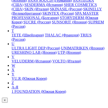
(Япония)
SANS SOUCIS (Германия)
SANTEGRA
(США)
SESDERMA (Испания)
SHER COSMETICS
(США)
SKIN (Италия)
SKINASIL (Россия)
SKINELLY
(Великобритания)
SKINTEX (Россия)
SPA MASTER
PROFESSIONAL (Болгария)
STORYDERM (Южная
Корея)
SUCRE (Россия)
SUNSORIT (Япония)
SUPREM
(Россия)
T
TETE (Швейцария)
THALAC (Франция)
TRIUS
(Россия)
U
ULTRA LIGHT DEP (Россия)
UNIMATRIKEN (Япония)
URESHINO LAB (Япония)
UTP (Япония)
V
VELUDERM (Испания)
VOLTO (Италия)
W
X
Y
YU.R (Южная Корея)
Z
А-Я
1 FOUNDATION (Южная Корея)
×