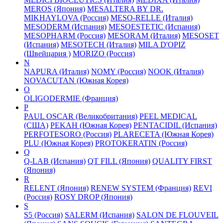
MEROS (Япония)
MESALTERA BY DR.
MIKHAYLOVA (Россия)
MESO-RELLE (Италия)
MESODERM (Испания)
MESOESTETIC (Испания)
MESOPHARM (Россия)
MESORAM (Италия)
MESOSET
(Испания)
MESOTECH (Италия)
MILA D'OPIZ
(Швейцария )
MORIZO (Россия)
N
NAPURA (Италия)
NOMY (Россия)
NOOK (Италия)
NOVACUTAN (Южная Корея)
O
OLIGODERMIE (Франция)
P
PAUL OSCAR (Великобритания)
PEEL MEDICAL
(США)
PEKAH (Южная Корея)
PENTACIDIL (Испания)
PERFOTESORO (Россия)
PLARECETA (Южная Корея)
PLU (Южная Корея)
PROTOKERATIN (Россия)
Q
Q-LAB (Испания)
QT FILL (Япония)
QUALITY FIRST
(Япония)
R
RELENT (Япония)
RENEW SYSTEM (Франция)
REVI
(Россия)
ROSY DROP (Япония)
S
S5 (Россия)
SALERM (Испания)
SALON DE FLOUVEIL