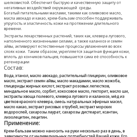
шелковистой. Обеспечит быструю и качественную защиту от
негативных воздействий окружающей среды.
Богатый питательными маслами, такими как оливковое масло,
масла авокадо и какао, крем-бальзам способен поддерживать
упругость и эластичность кожи на протяжении длительного
времени.
Экстракты лекарственных растений, таких как, клевера лугового,
наполненного жизненными силами, а также каланхоэ и семян
айвы, активируют естественные процессы увлажнения во всех
слоях кожи. Таким образом, укрепляется защитная функция кожи,
вплоть до кончиков пальцев, повышается сама её способность к
регенерации
Состав:
Вода, этанол, масло авокадо, растительный глицерин, оливковое
масло, экстракт семян айвы, масло макадамии, масло жожоба,
глицериды жирных кислот, экстракт розовых лепестков,
миндальное масло, сорбит, кокосовое масло, гекторит, масло ши,
экстракты хвоща полевого, клевера лугового и каланхоэ, мёд из
цветков красного клевера, смесь натуральных эфирных масел,
масло какао, экстракт рисовых отрубей, экстракт морских
водорослей, сахарозы лаурат, сахарозы дистеарат, ксантан,
лизолецитин, лецитин.
Применение:
Крем-бальзам можно наносить на руки несколько раз в день, в
зависимости от индивидуальных потребностей Вашей кожи. Его