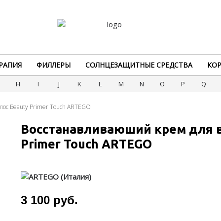
РАПИЯ
ФИЛЛЕРЫ
СОЛНЦЕЗАЩИТНЫЕ СРЕДСТВА
КОР
G
H
I
J
K
L
M
N
O
P
Q
лос Beauty Primer Touch ARTEGO
Восстанавливаюший крем для в
Primer Touch ARTEGO
3 100 руб.