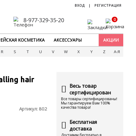
ВХОД
|
РЕГИСТРАЦИЯ
8-977-329-35-20
0
ЕЙСКАЯ КОСМЕТИКА
АКСЕССУАРЫ
АКЦИИ
R
S
T
U
V
W
X
Y
Z
А-Я
ling hair
Весь товар
сертифицирован
Все товары сертифицированы!
Мы гарантируем Вам 100%
качества товара!
Артикул:
802
Бесплатная
доставка
Доставим бесплатно в