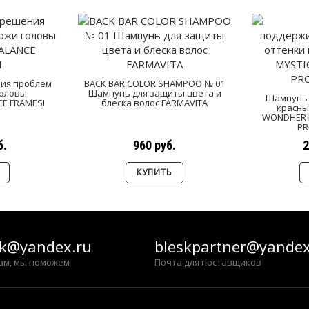
ия проблем
BACK BAR COLOR SHAMPOO № 01
головы
Шампунь для защиты цвета и
Шампунь
E FRAMESI
блеска волос FARMAVITA
красны
WONDHER M
PR
б.
960 руб.
2
КУПИТЬ
sk@yandex.ru
bleskpartner@yandex
ам, мы поможем
Почта для поставщиков