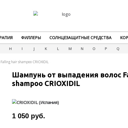
РАПИЯ
ФИЛЛЕРЫ
СОЛНЦЕЗАЩИТНЫЕ СРЕДСТВА
КОР
G
H
I
J
K
L
M
N
O
P
Q
alling hair shampoo CRIOXIDIL
Шампунь от выпадения волос Fal
shampoo CRIOXIDIL
1 050 руб.