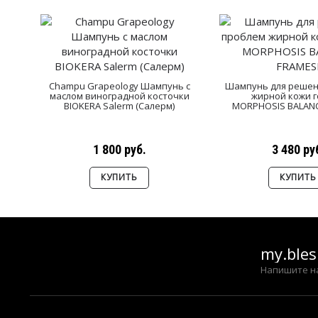
Champu Grapeology Шампунь с
Шампунь для решен
маслом виноградной косточки
жирной кожи 
BIOKERA Salerm (Cалерм)
MORPHOSIS BALANC
1 800 руб.
3 480 ру
КУПИТЬ
КУПИТЬ
my.ble
Напишите н