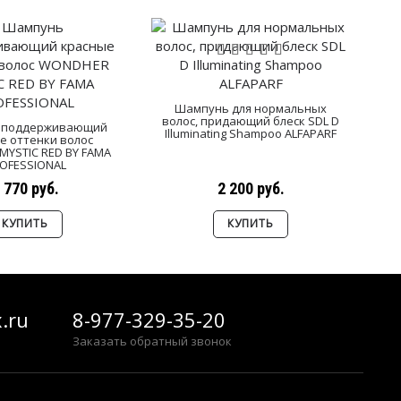
Шампунь для нормальных
волос, придающий блеск SDL D
в
 поддерживающий
Illuminating Shampoo ALFAPARF
е оттенки волос
YSTIC RED BY FAMA
OFESSIONAL
 770 руб.
2 200 руб.
КУПИТЬ
КУПИТЬ
.ru
8-977-329-35-20
Заказать обратный звонок