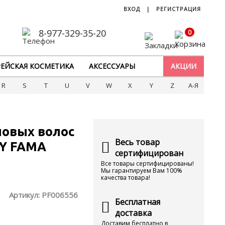
ВХОД
|
РЕГИСТРАЦИЯ
8-977-329-35-20
0
ЕЙСКАЯ КОСМЕТИКА
АКСЕССУАРЫ
АКЦИИ
R
S
T
U
V
W
X
Y
Z
А-Я
овых волос
Весь товар
Y FAMA
сертифицирован
Все товары сертифицированы!
Мы гарантируем Вам 100%
качества товара!
Артикул:
PF006556
Бесплатная
доставка
Доставим бесплатно в