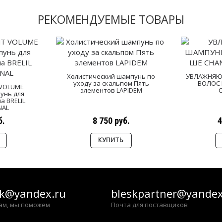
РЕКОМЕНДУЕМЫЕ ТОВАРЫ
Холистический шампунь по
УВЛАЖНЯЮ
уходу за скальпом Пять
ВОЛОС 
 VOLUME
элементов LAPIDEM
унь для
а BRELIL
NAL
б.
8 750 руб.
4
КУПИТЬ
sk@yandex.ru
bleskpartner@yandex
ам, мы поможем
Почта для поставщиков