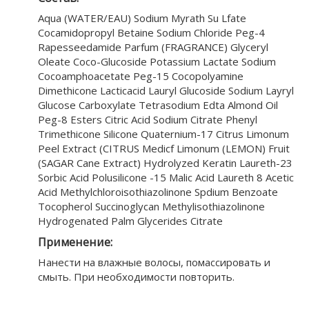
Aqua (WATER/EAU) Sodium Myrath Su Lfate
Cocamidopropyl Betaine Sodium Chloride Peg-4
Rapesseedamide Parfum (FRAGRANCE) Glyceryl
Oleate Coco-Glucoside Potassium Lactate Sodium
Cocoamphoacetate Peg-15 Cocopolyamine
Dimethicone Lacticacid Lauryl Glucoside Sodium Layryl
Glucose Carboxylate Tetrasodium Edta Almond Oil
Peg-8 Esters Citric Acid Sodium Citrate Phenyl
Trimethicone Silicone Quaternium-17 Citrus Limonum
Peel Extract (CITRUS Medicf Limonum (LEMON) Fruit
(SAGAR Cane Extract) Hydrolyzed Keratin Laureth-23
Sorbic Acid Polusilicone -15 Malic Acid Laureth 8 Acetic
Acid Methylchloroisothiazolinone Spdium Benzoate
Tocopherol Succinoglycan Methylisothiazolinone
Hydrogenated Palm Glycerides Citrate
Применение:
Нанести на влажные волосы, помассировать и
смыть. При необходимости повторить.