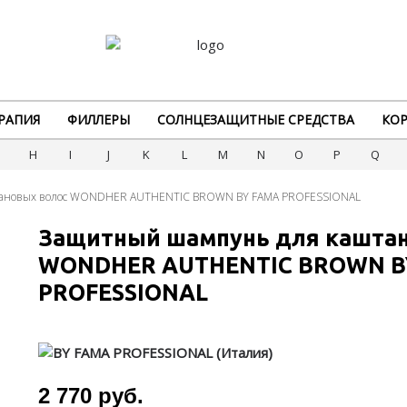
РАПИЯ
ФИЛЛЕРЫ
СОЛНЦЕЗАЩИТНЫЕ СРЕДСТВА
КОР
G
H
I
J
K
L
M
N
O
P
Q
тановых волос WONDHER AUTHENTIC BROWN BY FAMA PROFESSIONAL
Защитный шампунь для каштан
WONDHER AUTHENTIC BROWN B
PROFESSIONAL
2 770 руб.