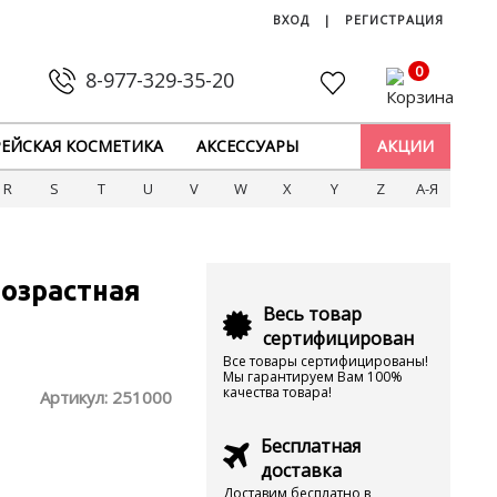
ВХОД
|
РЕГИСТРАЦИЯ
0
8-977-329-35-20
ЕЙСКАЯ КОСМЕТИКА
АКСЕССУАРЫ
АКЦИИ
R
S
T
U
V
W
X
Y
Z
А-Я
озрастная
Весь товар
сертифицирован
Все товары сертифицированы!
Мы гарантируем Вам 100%
качества товара!
Артикул:
251000
Бесплатная
доставка
Доставим бесплатно в