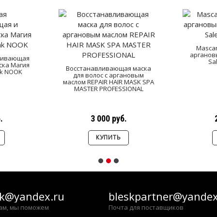
Mascar
арганов
живающая
Sa
ска Магия
Восстанавливающая маска
ak NOOK
для волос с аргановым
маслом REPAIR HAIR MASK SPA
MASTER PROFESSIONAL
.
3 000 руб.
КУПИТЬ
sk@yandex.ru
bleskpartner@yandex
ам, мы поможем
Почта для поставщиков