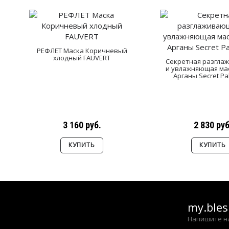
РЕФЛЕТ Маска Коричневый
хлодный FAUVERT
Секретная разгла
и увлажняющая ма
Арганы Secret P
3 160 руб.
2 830 руб
КУПИТЬ
КУПИТЬ
my.ble
Напишите н