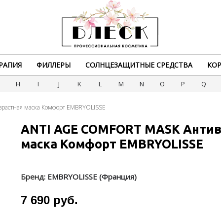
РАПИЯ
ФИЛЛЕРЫ
СОЛНЦЕЗАЩИТНЫЕ СРЕДСТВА
КОР
G
H
I
J
K
L
M
N
O
P
Q
растная маска Комфорт EMBRYOLISSE
ANTI AGE COMFORT MASK Антив
маска Комфорт EMBRYOLISSE
Бренд:
EMBRYOLISSE (Франция)
7 690 руб.